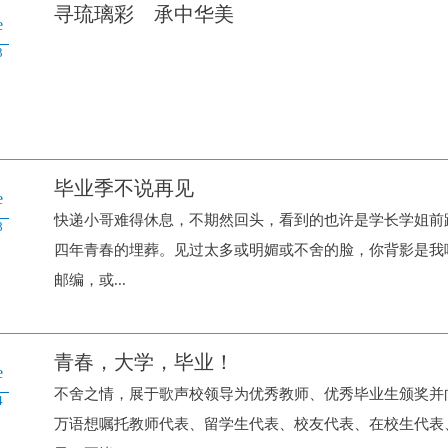
寻琉璃彩 承中华美
e
3
毕业季不说再见
e
快递小哥难得休息，不期然回头，看到的也许是学长学姐前
8
四年青春的埋葬。见过太多或明媚或不舍的脸，你背影是我
邮编，或...
青春，大学，毕业！
e
不舍之情，展于歌声校领导为优秀教师、优秀毕业生颁奖并
4
万语想嘱托教师代表、留学生代表、校友代表、在校生代表