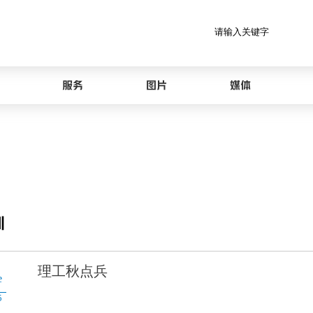
服务
图片
媒体
训
理工秋点兵
e
5