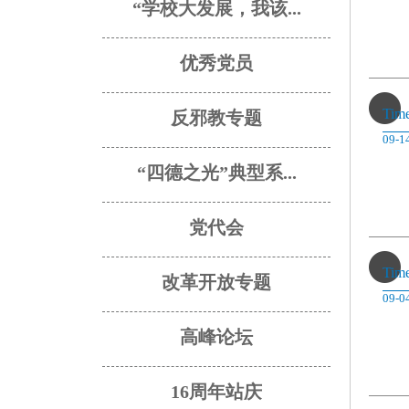
“学校大发展，我该...
优秀党员
Tim
反邪教专题
09-1
“四德之光”典型系...
党代会
Tim
改革开放专题
09-0
高峰论坛
16周年站庆