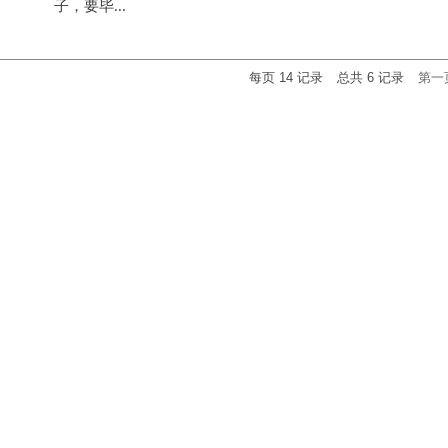
子，要毕...
每页
14
记录
总共
6
记录
第一