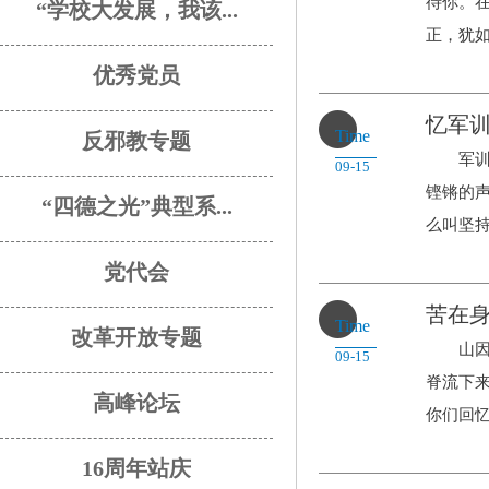
待你。
“学校大发展，我该...
正，犹如中
优秀党员
忆军
Time
反邪教专题
军训使
09-15
铿锵的
“四德之光”典型系...
么叫坚持.
党代会
苦在
Time
改革开放专题
山因悬
09-15
脊流下
高峰论坛
你们回忆.
16周年站庆