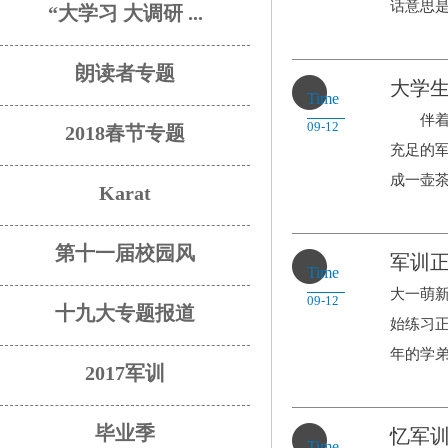
话意思是.
“大学习 大调研 ...
朗读者专题
大学
Time
伴着清
09-12
2018春节专题
充足的
成一壶茶.
Karat
第十一届校园风
军训
Time
大一萌
09-12
十九大专题报道
始练习
年的学弟.
2017军训
毕业季
忆军
Time