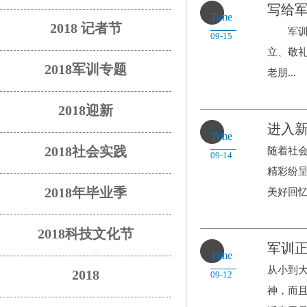
写给
Time
2018 记者节
军训作
09-15
立、敬
2018军训专题
老朋...
2018迎新
进入
Time
2018社会实践
随着社
09-14
精彩纷
2018年毕业季
美好回忆.
2018科技文化节
军训
Time
从小到
2018
09-12
神，而