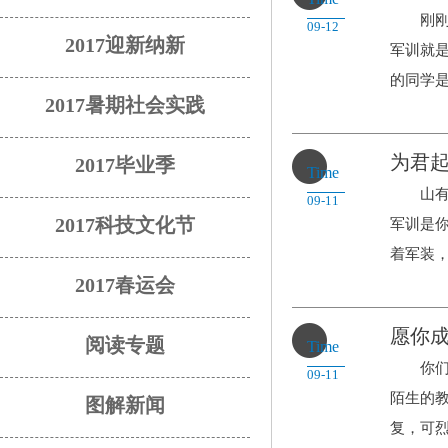
刚刚升
09-12
2017迎新纳新
军训就
的同学是.
2017暑期社会实践
为君起
2017毕业季
Time
山有玉
09-11
2017科技文化节
军训是
着军装，.
2017春运会
愿你
阅读专题
Time
你们辞
09-11
陌生的教
图解新闻
复，可烈.