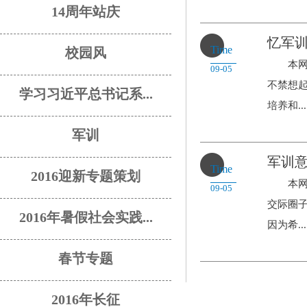
14周年站庆
忆军
Time
校园风
本网讯
09-05
不禁想
学习习近平总书记系...
培养和...
军训
军训
Time
2016迎新专题策划
本网讯
09-05
交际圈
2016年暑假社会实践...
因为希...
春节专题
2016年长征