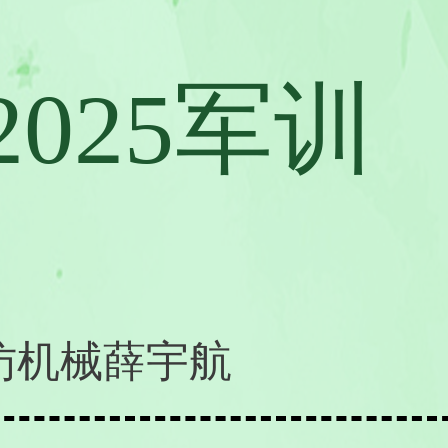
2025军训
访机械薛宇航