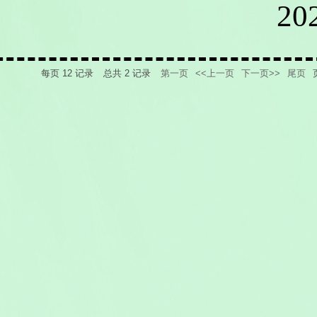
20
每页
12
记录
总共
2
记录
第一页
<<上一页
下一页>>
尾页