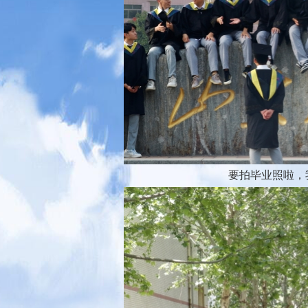
要拍毕业照啦，