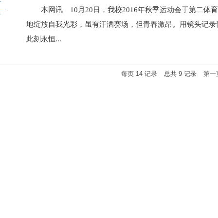
本网讯 10月20日，我校2016年秋季运动会于第二体
1
地绽放自我光彩，虽有汗洒赛场，但青春激昂。用镜头记录
此刻永恒...
每页
14
记录
总共
9
记录
第一