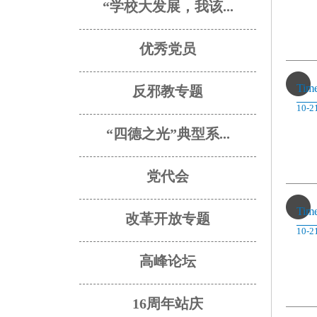
“学校大发展，我该...
优秀党员
Tim
反邪教专题
10-2
“四德之光”典型系...
党代会
Tim
改革开放专题
10-2
高峰论坛
16周年站庆