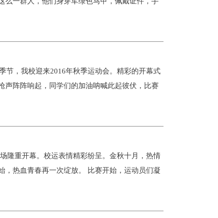
这么一群人，他们身穿军绿色马甲，佩戴证件，手
节，我校迎来2016年秋季运动会。精彩的开幕式
枪声阵阵响起，同学们的加油呐喊此起彼伏，比赛
体育场隆重开幕。校运表情精彩纷呈。金秋十月，热情
始，热血青春再一次绽放。 比赛开始，运动员们凝