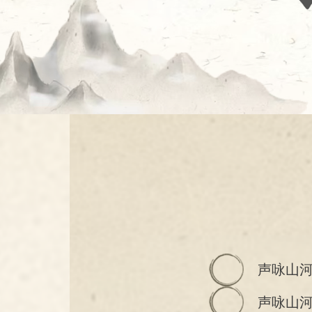
声咏山
声咏山