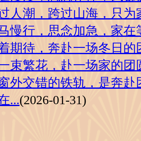
过人潮，跨过山海，只为
马慢行，思念加急，家在
着期待，奔赴一场冬日的
一束繁花，赴一场家的团
窗外交错的铁轨，是奔赴
...
(2026-01-31)