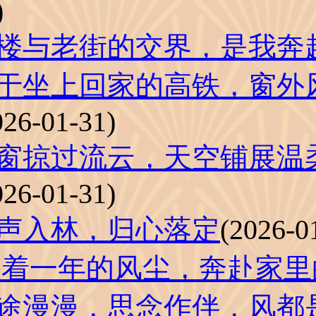
)
楼与老街的交界，是我奔
于坐上回家的高铁，窗外
026-01-31)
窗掠过流云，天空铺展温
026-01-31)
声入林，归心落定
(2026-0
着一年的风尘，奔赴家里
途漫漫，思念作伴，风都