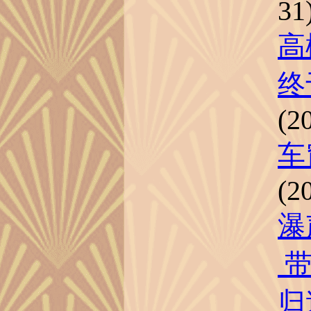
31
高
终
(2
车
(2
瀑
带
归