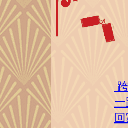
跨
​
回