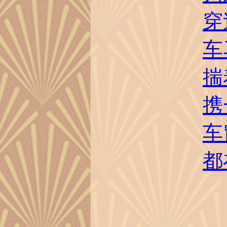
穿
车
揣
携
车
都在