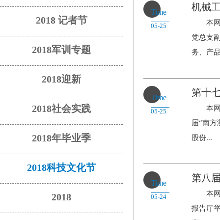
机械
Time
2018 记者节
本网讯 
05-25
党总支
2018军训专题
务、产品.
2018迎新
第十七
Time
2018社会实践
本网讯
05-25
届“南
2018年毕业季
股份...
2018科技文化节
第八届
Time
本网讯
2018
05-24
报告厅