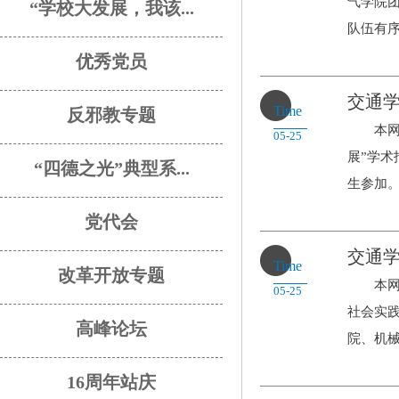
气学院
“学校大发展，我该...
队伍有序.
优秀党员
交通学
Time
反邪教专题
本网讯 
05-25
展”学
“四德之光”典型系...
生参加。.
党代会
交通
Time
改革开放专题
本网讯
05-25
社会实践
高峰论坛
院、机械.
16周年站庆