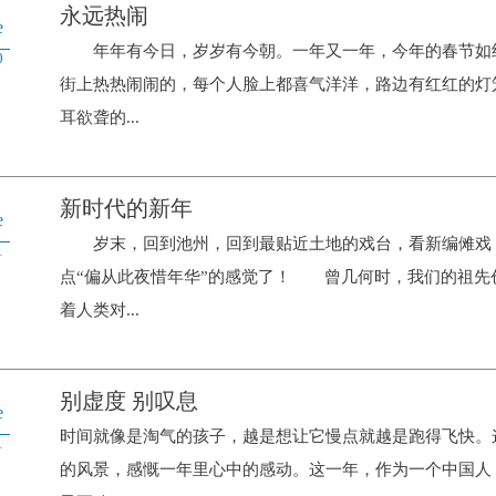
永远热闹
e
年年有今日，岁岁有今朝。一年又一年，今年的春节如
0
街上热热闹闹的，每个人脸上都喜气洋洋，路边有红红的灯
耳欲聋的...
新时代的新年
e
岁末，回到池州，回到最贴近土地的戏台，看新编傩戏《
1
点“偏从此夜惜年华”的感觉了！ 曾几何时，我们的祖先
着人类对...
别虚度 别叹息
e
时间就像是淘气的孩子，越是想让它慢点就越是跑得飞快。
1
的风景，感慨一年里心中的感动。这一年，作为一个中国人