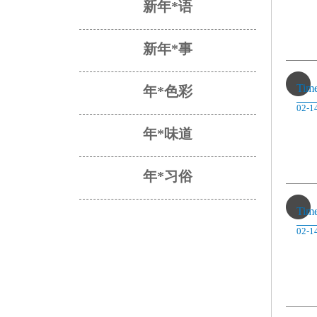
新年*语
新年*事
Tim
年*色彩
02-1
年*味道
年*习俗
Tim
02-1