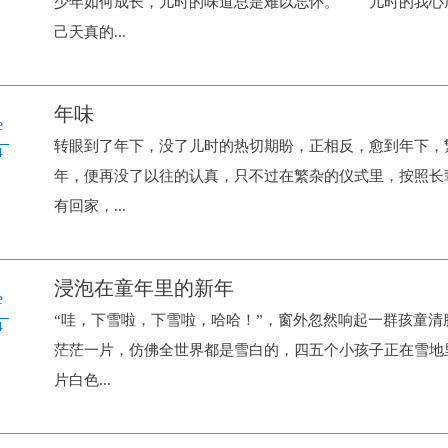
少年如何成长，儿时的味道总是难以忘怀。 儿时的我心
己天真的...
年味
e
转眼到了年下，没了儿时的热切期盼，正相反，愈到年下，
4
年，便再没了以往的认真，只不过在繁杂的仪式里，按照长
有回家，...
浸泡在童年里的新年
e
“哇，下雪啦，下雪啦，哈哈！”，窗外忽然响起一群孩童
4
茫茫一片，仿佛全世界都是雪白的，四五个小孩子正在雪地
片白色...