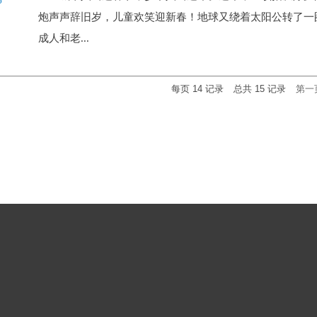
6
炮声声辞旧岁，儿童欢笑迎新春！地球又绕着太阳公转了一
成人和老...
每页
14
记录
总共
15
记录
第一