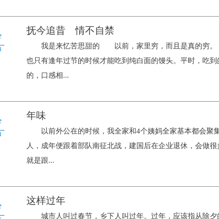
抚今追昔 情不自禁
e
我是来忆苦思甜的 以前，家里穷，而且是真的穷。 
8
也只有逢年过节的时候才能吃到纯白面的馒头。平时，吃到
的，口感相...
年味
e
以前外公在的时候，我全家和4个姨妈全家基本都会聚
8
人，成年便跟着部队南征北战，建国后在企业退休，会做很
就是跟...
这样过年
e
城市人叫过春节，乡下人叫过年。过年，应该指从除夕的