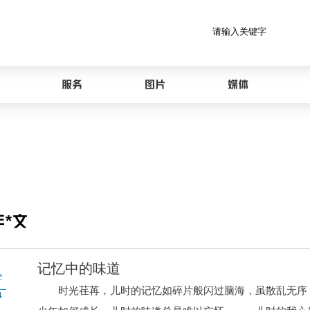
服务
图片
媒体
年*文
记忆中的味道
e
时光荏苒，儿时的记忆如碎片般闪过脑海，虽散乱无序，
4