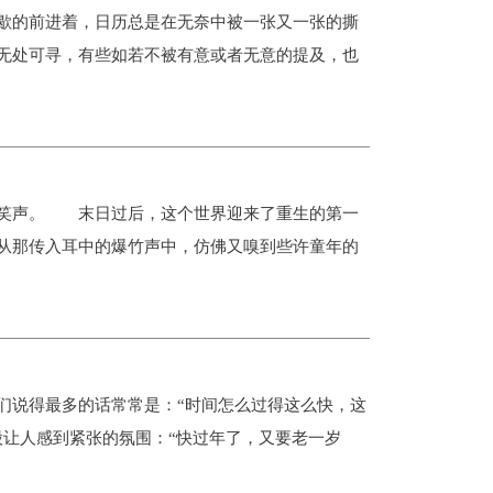
的前进着，日历总是在无奈中被一张又一张的撕
无处可寻，有些如若不被有意或者无意的提及，也
笑声。 末日过后，这个世界迎来了重生的第一
从那传入耳中的爆竹声中，仿佛又嗅到些许童年的
说得最多的话常常是：“时间怎么过得这么快，这
股让人感到紧张的氛围：“快过年了，又要老一岁