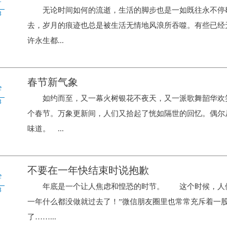
无论时间如何的流逝，生活的脚步也是一如既往永不停歇
8
去，岁月的痕迹也总是被生活无情地风浪所吞噬。有些已经
许永生都...
春节新气象
e
如约而至，又一幕火树银花不夜天，又一派歌舞韶华欢
8
个春节。万象更新间，人们又拾起了恍如隔世的回忆。偶尔
味道。 ...
不要在一年快结束时说抱歉
e
年底是一个让人焦虑和惶恐的时节。 这个时候，人们
8
一年什么都没做就过去了！”微信朋友圈里也常常充斥着一
了……...