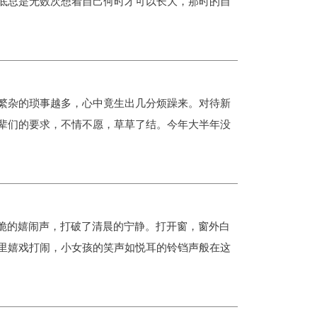
底总是无数次想着自己何时才可以长大，那时的自
繁杂的琐事越多，心中竟生出几分烦躁来。对待新
辈们的要求，不情不愿，草草了结。今年大半年没
清脆的嬉闹声，打破了清晨的宁静。打开窗，窗外白
里嬉戏打闹，小女孩的笑声如悦耳的铃铛声般在这