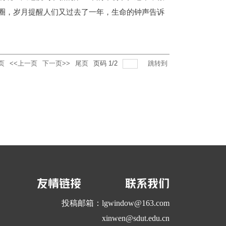
圈，岁月提醒人们又过去了一年，生命的钟声告诉
页
<<上一页
下一页>>
尾页
页码
1
/
2
跳转到
友情链接
联系我们
投稿邮箱：lgwindow@163.com
xinwen@sdut.edu.cn