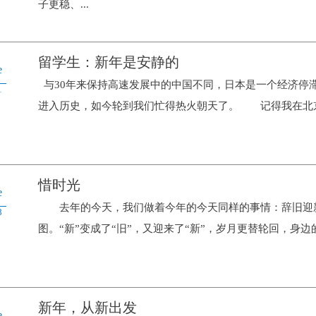
子更稳、...
留学生：新年是安静的
e
与30年来保持高速发展中的中国不同，日本是一个经济停滞
1
进入历史，如今轮到我们忙得热火朝天了。 记得我在北京
惜时光
e
去年的今天，我们做着今年的今天同样的事情：辞旧迎新
8
图。“新”变成了“旧”，又迎来了“新”，岁月更替轮回，身边
新年，从新出发
e