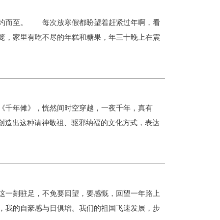
约而至。 每次放寒假都盼望着赶紧过年啊，看
笼，家里有吃不尽的年糕和糖果，年三十晚上在震
千年傩》，恍然间时空穿越，一夜千年，真有
创造出这种请神敬祖、驱邪纳福的文化方式，表达
这一刻驻足，不免要回望，要感慨，回望一年路上
，我的自豪感与日俱增。我们的祖国飞速发展，步