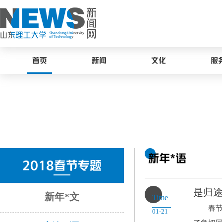
首页
新闻
文化
服
新年*语
2018春节专题
是归
新年*文
Time
春节到
01-21