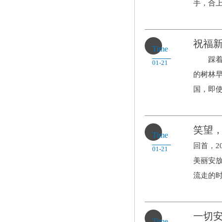
手，合上双
祝福
Time
踩着岁
01-21
的树林
国，即使.
笑望，2
Time
回首，2
01-21
美丽安
流走的时.
一切
Time