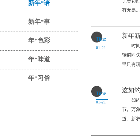
了急切
新年*语
有无票...
新年*事
新年
Time
年*色彩
时间过
01-21
转瞬即
年*味道
里只有玩.
年*习俗
这如
Time
如约而
01-21
节。万
道。新衣裤