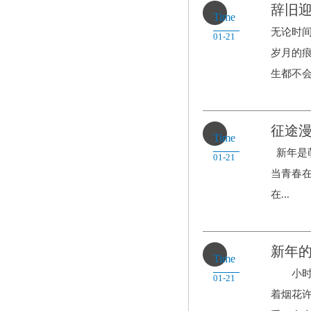
辞旧
Time
无论时
01-21
岁月的
生都不会.
征途
Time
新年是
01-21
当青春
在...
新年
Time
小时候
01-21
着烟花