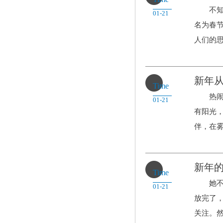
不知不
01-21
名为春
人们的思.
新年
Time
热闹的
01-21
有阳光
伴，在雾.
新年
Time
她不似
01-21
放完了
关注。然.