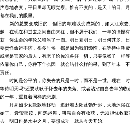
声息地改变，平日里却无暇觉察。惟有不变的，是天上的日、月
最美山理工
都在我们的眼里。
新的总要变成旧的，但旧的却难以变成新的，如大江东去
越，在现在和过去之间自由来往，但不属于我们。一年的憧憬有
获，你生命的年轮又增添了一圈。明日复明日，明日何其多。日
要责怪命运不济，很多时候，都是因为我们懒惰，在等待中耗费
或者是官家的后人，有老子给你准备好一切，只要像猴子一样等
依靠你自己，你种下什么因，就会结什么样的果。到了年末，不
责任。
时间是公平的，你失去的只是一时，而不是一世。现在，时
等待明天吗?还要耿耿于怀去年的失落、或者沾沾自喜去年的收
的一年，重复着同样的悲剧。
月亮如少女款款地移动，追赶着太阳蓬勃升起，大地沐浴在
始了。囊萤夜读，闻鸡起舞，耕耘自会有收获，无须担忧收获
去，明日也是水中之月，要想成功，就从今天开始!