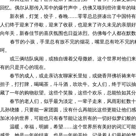
回忆。偶尔从那传入耳中的爆竹声中，仿佛又嗅到些许童年的味
最美山理工
新衣裤，灯笼，饺子，春晚……零零总总拼凑出了中国特有
人们终于迎来了停歇，迎来了收获，也迎来了许久未见的亲朋好
向年关，新春佳节的喜庆氛围也日益浓烈。仿佛每个人都在默数
春节的小孩，手里总有放不完的烟花，嘴里总有吃不完的
呵。
或三俩结队疯闹，或独自缠着父母撒娇。这个世界对他们来
有的只是开心的现在。
春节的成人，或走亲访友聊家长里短，或烧香拜佛祈祷来年
担子，打打牌，喝喝茶，斗斗酒，吹吹牛。女人们，终于可以抽
藏了一年的购物欲望。这些个笑脸，这些个欢乐，总能恰如其分
春节的老人们，似乎最为淡定，一辈子走来，风雨彩虹数十
儿孙绕膝，只要能一家团圆，没有什么再能比这些更能让他们感
加冰冷的世界，可能也只有春节能让这所有的一切好似梦幻般的
温暖，幸福，明媚，希望……这个世界所有美好的词汇可能
感觉。她是一年的结束，也是一年的开始，记录着人们最初的梦