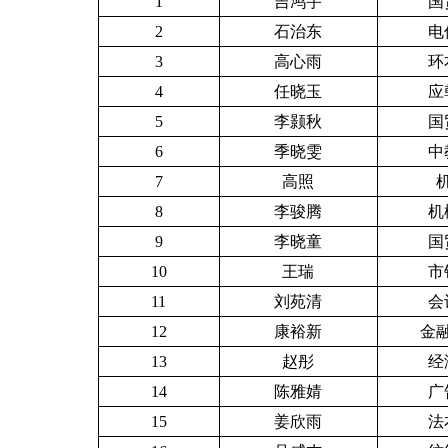
1
吉鸿宇
国
2
石治东
电
最美山理工
校园风光图库
3
高心雨
环
4
任晓玉
应
5
李颢秋
国
6
季晓雯
中
7
高照
机
8
李骏腾
机
9
李晓童
国
10
王瑞
市
11
刘苑清
会
12
康裕新
金融
13
赵彤
经
14
陈雅婧
广
15
姜欣雨
法