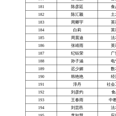
181
陈彦廷
食
182
陈汇颖
土
183
周卿宇
英
184
白莉
英
185
周晨迪
法
186
张靖雨
英
187
纪钰荣
广
188
孙子涵
电
189
迟少媚
数
190
韩艳艳
经
191
淳丹
社会工
192
刘彦灼
食
193
王春雨
中教
194
刘芸邑
法
195
李知慧
应