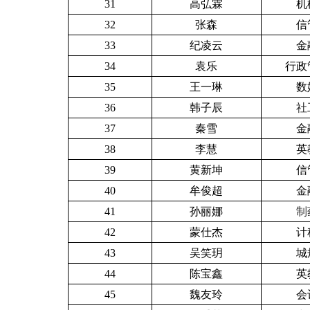
31
高弘霖
机
32
张森
信
33
纪凌云
金
34
袁乐
行政管
35
王一琳
数
36
韩子辰
社
37
秦雪
金
38
李慧
英
39
黄新坤
信
40
牟俊超
金
41
孙丽娜
制
42
蒙仕杰
计
43
吴笑玥
城
44
陈宝鑫
英
45
魏友玲
会