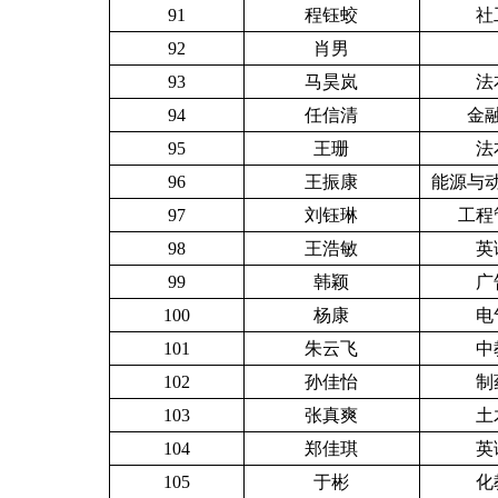
91
程钰蛟
社
92
肖男
93
马昊岚
法
94
任信清
金融
95
王珊
法
96
王振康
能源与动
97
刘钰琳
工程管
98
王浩敏
英
99
韩颖
广
100
杨康
电
101
朱云飞
中
102
孙佳怡
制
103
张真爽
土
104
郑佳琪
英
105
于彬
化