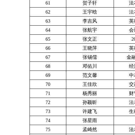
61
贺子轩
法
62
王宇晗
法
63
李吉风
英
64
张航宇
会
65
张文正
2
66
王晓萍
英
67
张锡儒
金融
68
邓佑川
经
69
范文馨
中
70
王佳欣
交
71
杨秀丽
财
72
孙颖昕
法
73
许建飞
生
74
张星雨
75
孟崎然
法