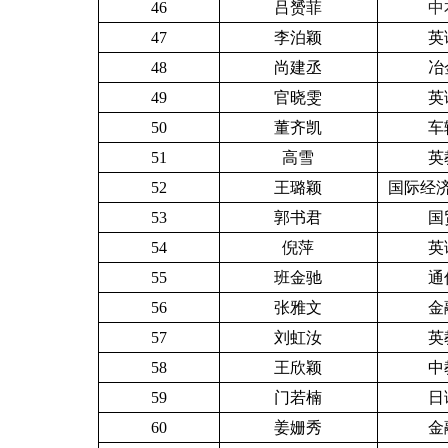
46
吕赟菲
中
47
李泊颖
英
48
尚建丞
冶
49
官晓雯
英
50
董齐凯
车
51
高雪
英
52
王璐颖
国际经济
53
郭书君
国
54
倪萍
英
55
班金驰
通
56
张雅文
金
57
刘虹汝
英
58
王欣颖
中
59
门若楠
日
60
姜姗秀
金