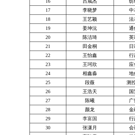
16
吕咸杰
纺
17
李晓梦
中
18
王艺颖
法
19
姜坤沅
通
20
陈洁琦
英
21
田金桐
日
22
王怡鑫
行
23
王珂欣
应
24
相鑫淼
地
25
段薇
测控
26
王浩天
国
27
陈曦
广
28
颜龙
金
29
李富国
行
30
张潇月
会