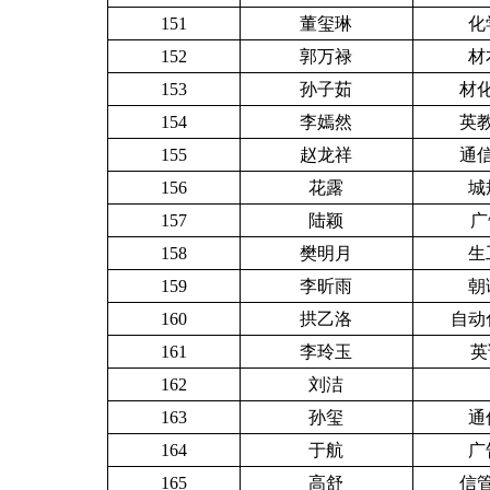
151
董玺琳
化
152
郭万禄
材
153
孙子茹
材化
154
李嫣然
英教
155
赵龙祥
通信
156
花露
城
157
陆颖
广
158
樊明月
生
159
李昕雨
朝
160
拱乙洛
自动化
161
李玲玉
英
162
刘洁
163
孙玺
通
164
于航
广
165
高舒
信管