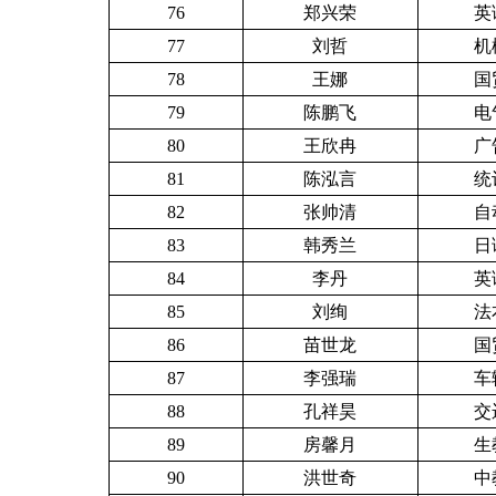
76
郑兴荣
英
77
刘哲
机
78
王娜
国
79
陈鹏飞
电
80
王欣冉
广
81
陈泓言
统
82
张帅清
自
83
韩秀兰
日
84
李丹
英
85
刘绚
法
86
苗世龙
国
87
李强瑞
车
88
孔祥昊
交
89
房馨月
生
90
洪世奇
中