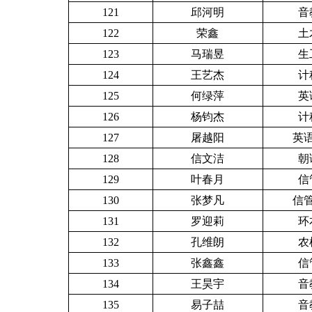
121
邱河明
音
122
荣鑫
土
123
马瑞昱
生
124
王艺杰
计
125
何绿萍
英
126
杨钧杰
计
127
屠越阳
英语
128
信文洁
朝
129
叶春月
信
130
张梦凡
信管
131
罗迎莉
环
132
孔维朗
农
133
张鑫鑫
信
134
王昊宇
音
135
易子喆
音