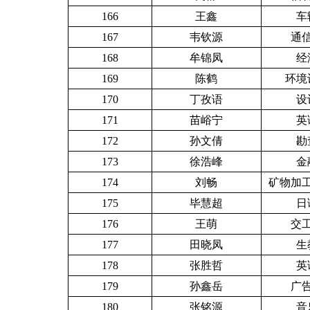
166
王鑫
车
167
韦钦源
通信
168
牟锦凤
经
169
陈鹤
环境设
170
丁孜语
设
171
苗峪宁
英
172
孙文倩
勘
173
徐浩峰
金
174
刘畅
矿物加工
175
毕慧超
日
176
王萌
交工
177
田晓凤
生
178
张胜哲
英
179
孙鑫岳
广告
180
张铭源
音