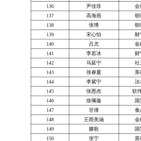
136
尹佳菲
会
137
高海燕
朝
138
张博
朝
139
宋心怡
财
140
吕尤
金
141
李若冰
财
142
马延宁
社
143
张睿夏
英
144
李紫宁
法
145
张恩杰
软件
146
徐珮璇
国
147
甘倩
食
148
王雨美涵
金
149
滕歌
国
150
张宁
英