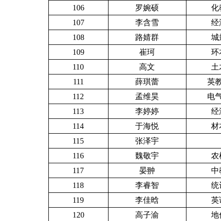
106
罗婉硕
化
107
李含雪
经
108
路婧群
城
109
崔珂
环
110
高文
土
111
薛琪蕾
英教
112
孟维昊
电气
113
李婷婷
经
114
于海悦
材
115
张泽宇
116
魏敬宇
农
117
晏翀
中
118
李睿智
统
119
李佳晗
英
120
高子渝
地