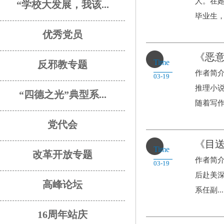
人。在她
“学校大发展，我该...
毕业生，考
优秀党员
《恶
Time
反邪教专题
作者简
03-19
推理小
“四德之光”典型系...
随着写作.
党代会
《目
Time
改革开放专题
作者简介
03-19
后赴美深
高峰论坛
系任副...
16周年站庆