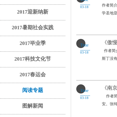
作者简介
03-18
2017迎新纳新
学圣地亚
2017暑期社会实践
《傲
2017毕业季
Time
作者简介
03-18
2017科技文化节
斯丁没有
2017春运会
《南
阅读专题
Time
作者简介
03-18
安。张纯
图解新闻