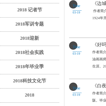
《边
Time
2018 记者节
作者简介
03-19
1924
2018军训专题
2018迎新
《好
Time
2018社会实践
作者简介
03-19
油画画师
2018年毕业季
生涯。20.
2018科技文化节
《白
Time
作者简介
2018
03-19
阪。毕业