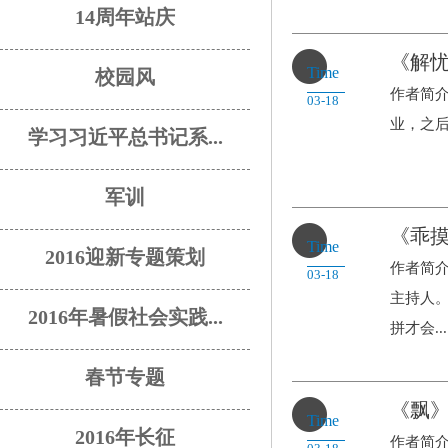
14周年站庆
《解
Time
校园风
作者简介
03-18
业，之后
学习习近平总书记系...
军训
《乖
Time
2016迎新专题策划
作者简
03-18
主持人。
2016年暑假社会实践...
拼才会...
春节专题
《飘
Time
2016年长征
作者简介