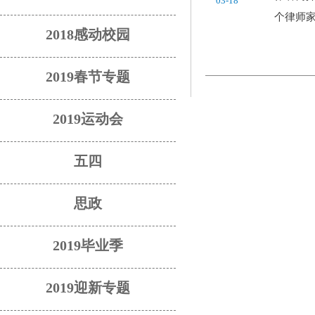
03-18
个律师家
2018感动校园
2019春节专题
2019运动会
五四
思政
2019毕业季
2019迎新专题