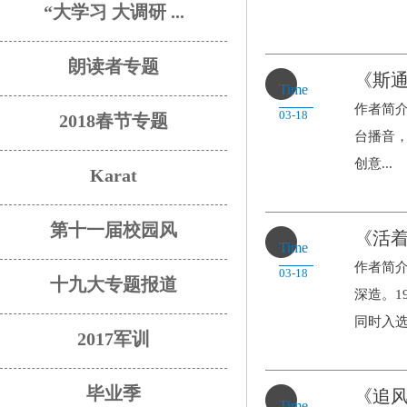
“大学习 大调研 ...
朗读者专题
《斯
Time
作者简介：
03-18
2018春节专题
台播音，
创意...
Karat
第十一届校园风
《活
Time
作者简介
03-18
十九大专题报道
深造。1
同时入选.
2017军训
毕业季
《追
Time