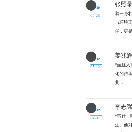
张照录
Time
着一身
05-23
与环境
任，更是做
姜兆辉
Time
“丝丝入
05-12
化的传
兆...
李志
Time
“喀什，
04-07
注。他