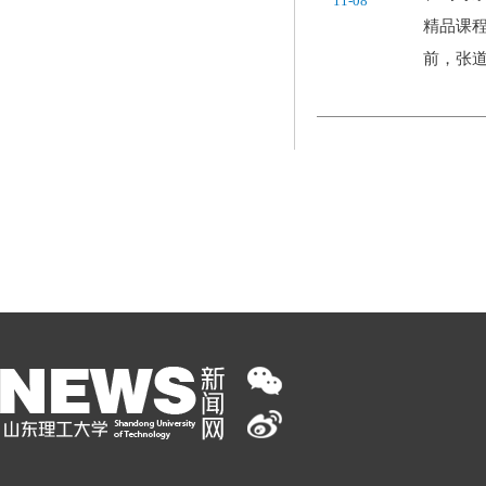
11-08
精品课
前，张道.