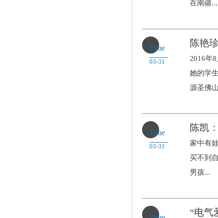
在南疆...
陈艳
Time
2016
03-31
她的学生
源圣佛山.
陈凯
Time
家中有
03-31
买不到
男孩...
“电气
Time