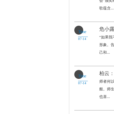
会”颁
歌蕴含...
危小
Time
“如果
07-14
形象。
己和...
柏云
Time
师者何
07-14
般。师
也喜...