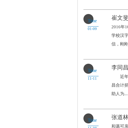
崔文斐
Time
2016
01-09
学校汉
信，刚刚结
李同
Time
近年，学
11-11
昌合计捐
助人为...
张道
Time
和蔼可