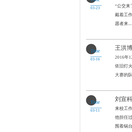
“公交
03-23
戴着工
愿者来...
王洪博
Time
2016
03-16
依旧灯
大赛的队.
刘宣科
Time
来校工
03-11
他担任
围着锅台.