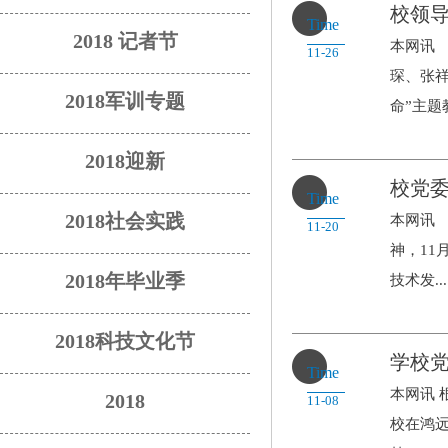
校领
Time
2018 记者节
本网讯 
11-26
琛、张
2018军训专题
命”主题教
2018迎新
校党
Time
2018社会实践
本网讯
11-20
神，11
2018年毕业季
技术发...
2018科技文化节
学校
Time
本网讯 
2018
11-08
校在鸿