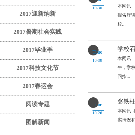
本网讯 
10-30
2017迎新纳新
报告厅
校...
2017暑期社会实践
学校
2017毕业季
Time
本网讯 
10-30
2017科技文化节
午，学
回指...
2017春运会
张铁柱
阅读专题
Time
本网讯
10-26
实情况和
图解新闻