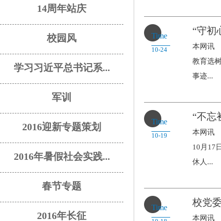
14周年站庆
“守初
Time
校园风
本网讯
10-24
教育选树
学习习近平总书记系...
事迹...
军训
“不忘
Time
2016迎新专题策划
本网讯
10-19
10月1
2016年暑假社会实践...
休人...
春节专题
校党
Time
2016年长征
本网讯 