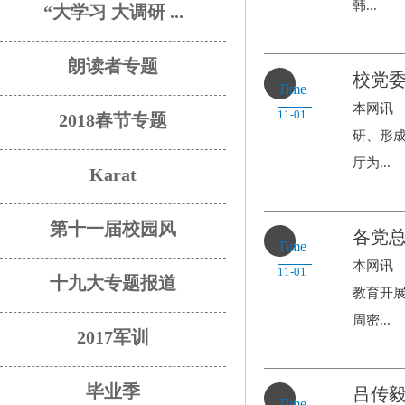
韩...
“大学习 大调研 ...
朗读者专题
校党委
Time
本网讯
11-01
2018春节专题
研、形成
厅为...
Karat
第十一届校园风
各党总
Time
本网讯
11-01
十九大专题报道
教育开
周密...
2017军训
毕业季
吕传毅
Time