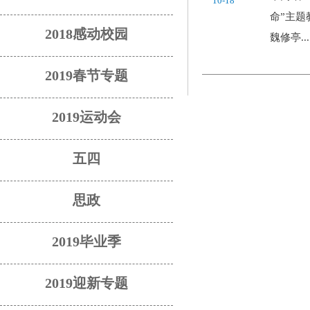
10-18
命”主
2018感动校园
魏修亭...
2019春节专题
2019运动会
五四
思政
2019毕业季
2019迎新专题