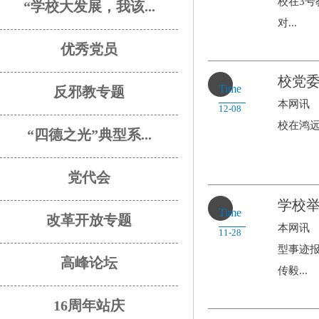
校在3
“学校大发展，我该...
对...
优秀党员
校党委
Time
反邪教专题
本网讯 
12-08
校在鸿远
“四德之光”典型系...
党代会
学校举
Time
改革开放专题
本网讯 
11-28
型事迹
高峰论坛
传毅...
16周年站庆