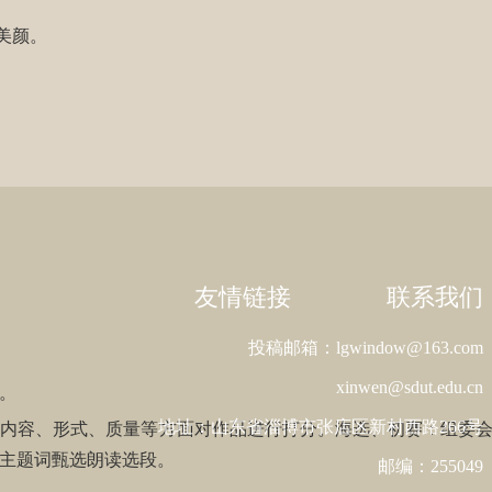
美颜。
友情链接
联系我们
投稿邮箱：lgwindow@163.com
xinwen@sdut.edu.cn
名。
地址：山东省淄博市张店区新村西路266号
容、形式、质量等方面对作品进行打分。海选、初赛：组委会
主题词甄选朗读选段。
邮编：255049