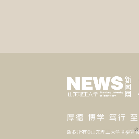
3
4
时
时
五
六
半
版权所有©山东理工大学党委宣